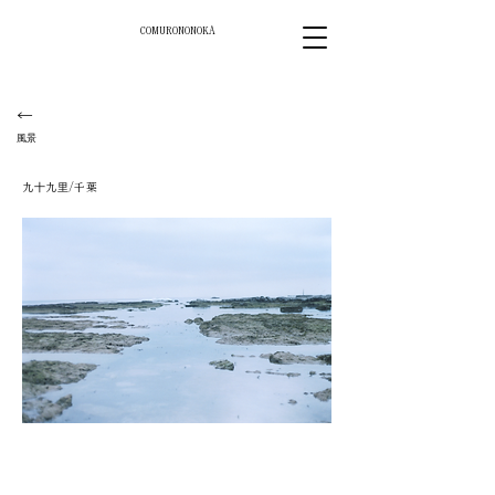
COMURONONOKA
←
風景
九
九
/千葉
十
里