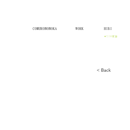
COMURONONOKA
WORK
HIBI
✦7/10更新
< Back